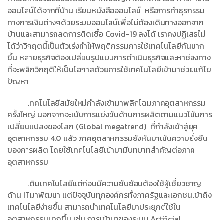
ออนไลน์ได้จากที่บ้าน เรียนหนังสือออนไลน์ หรือการทำธุรกรรม
ทางการเงินต่างๆด้วยระบบออนไลน์เพื่อไม่ต้องเดินทางออกจาก
บ้านและสามารถลดการติดเชื้อ Covid-19 ลงได้ เราคงปฏิเสธไม่
ได้ว่าวิกฤตนี้เป็นตัวเร่งทำให้พฤติกรรมการใช้เทคโนโลยีกันมาก
ขึ้น หลายธุรกิจต้องเปลี่ยนรูปแบบการดำเนินธุรกิจและหาช่องทาง
ที่จะพลิกวิกฤติให้เป็นโอกาสด้วยการใช้เทคโนโลยีเข้ามาช่วยแก้ไข
ปัญหา
เทคโนโลยีสมัยใหม่กำลังเข้ามาพลิกโฉมภาคอุตสาหกรรม
ครั้งใหญ่ นอกจากจะเน้นการแข่งขันด้านการผลิตตามแนวโน้มการ
เปลี่ยนแปลงของโลก (Global megatrend) ที่กำลังเข้าสู่ยุค
อุตสาหกรรม 4.0 แล้ว ภาคอุตสาหกรรมยังหันมาเน้นความยั่งยืน
ของการผลิต โดยใช้เทคโนโลยีเข้ามามีบทบาทสำคัญต่อภาค
อุตสาหกรรม
เดิมเทคโนโลยีแต่ก่อนมีความซับซ้อนต้องใช้ผู้เชี่ยวชาญ
ด้าน ITมาพัฒนา แต่ปัจจุบันทุกองค์กรทั้งภาครัฐและเอกชนเข้าถึง
เทคโนโลยีง่ายขึ้น สามารถนำเทคโนโลยีมาประยุกต์ใช้ใน
อุตสาหกรรมมากขึ้น เช่น การเข้ามาของระบบ Artificial