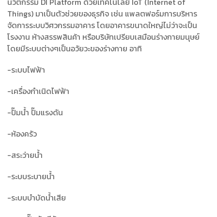
นวัตกรรม DI Platform ด้วยเทคโนโลยี IoT (Internet of
Things) มาเป็นตัวช่วยของธุรกิจ เช่น แพลตฟอร์มการบริหาร
จัดการระบบวิศวกรรมอาคาร โดยอาคารขนาดใหญ่ไม่ว่าจะเป็น
โรงงาน ห้างสรรพสินค้า หรือบริษัทเปรียบเสมือนร่างกายมนุษย์
โดยมีระบบต่างๆเป็นอวัยวะของร่างกาย อาทิ
-ระบบไฟฟ้า
-เครื่องกำเนิดไฟฟ้า
-ปั๊มน้ำ ปั๊มแรงดัน
-ห้องครัว
-สระว่ายน้ำ
-ระบบระบายน้ำ
-ระบบบำบัดน้ำเสีย